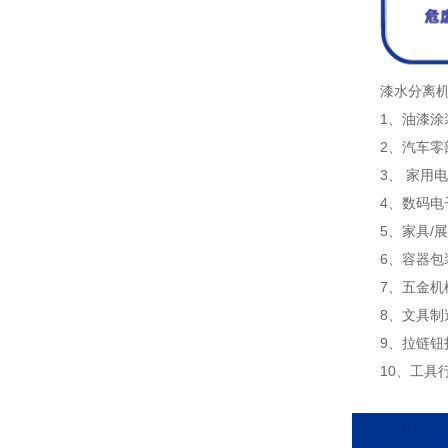
漆水分离机
1、油漆涂装
2、汽车零部
3、 家用电
4、数码电子
5、家具/展
6、容器包装
7、五金机械
8、文具制造
9、拉链钮扣
10、工具行