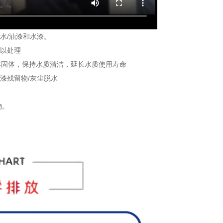
水/油漆和水漆。
以处理
固体，保持水质清洁，延长水质使用寿命
漆残留物/灰尘脱水
物。