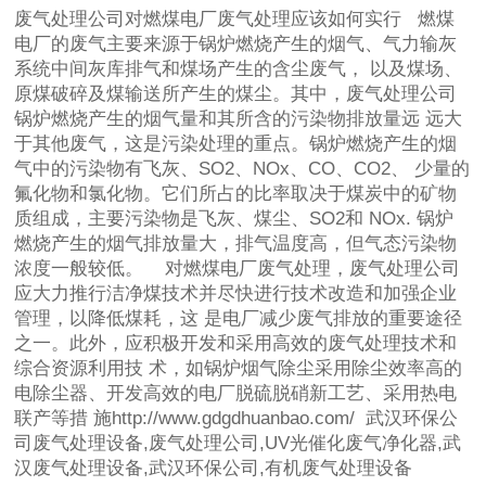
废气处理公司对燃煤电厂废气处理应该如何实行 燃煤
电厂的废气主要来源于锅炉燃烧产生的烟气、气力输灰
系统中间灰库排气和煤场产生的含尘废气， 以及煤场、
原煤破碎及煤输送所产生的煤尘。其中，废气处理公司
锅炉燃烧产生的烟气量和其所含的污染物排放量远 远大
于其他废气，这是污染处理的重点。锅炉燃烧产生的烟
气中的污染物有飞灰、SO2、NOx、CO、CO2、 少量的
氟化物和氯化物。它们所占的比率取决于煤炭中的矿物
质组成，主要污染物是飞灰、煤尘、SO2和 NOx. 锅炉
燃烧产生的烟气排放量大，排气温度高，但气态污染物
浓度一般较低。 对燃煤电厂废气处理，废气处理公司
应大力推行洁净煤技术并尽快进行技术改造和加强企业
管理，以降低煤耗，这 是电厂减少废气排放的重要途径
之一。此外，应积极开发和采用高效的废气处理技术和
综合资源利用技 术，如锅炉烟气除尘采用除尘效率高的
电除尘器、开发高效的电厂脱硫脱硝新工艺、采用热电
联产等措 施http://www.gdgdhuanbao.com/ 武汉环保公
司废气处理设备,废气处理公司,UV光催化废气净化器,武
汉废气处理设备,武汉环保公司,有机废气处理设备