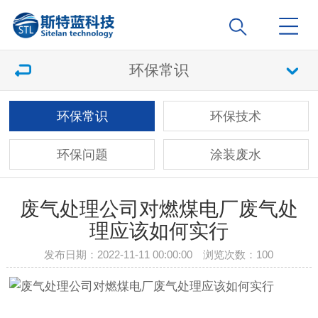
环保常识
环保常识
环保技术
环保问题
涂装废水
废气处理公司对燃煤电厂废气处
理应该如何实行
发布日期：2022-11-11 00:00:00 浏览次数：
100