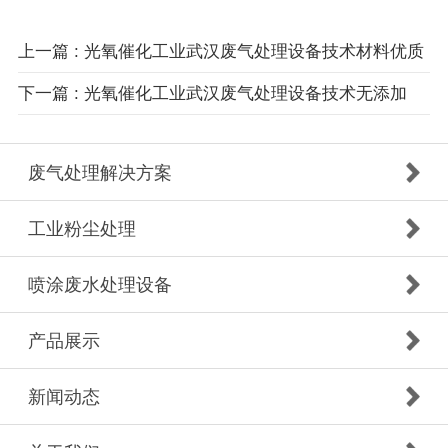
上一篇 : 光氧催化工业武汉废气处理设备技术材料优质
下一篇 : ​光氧催化工业武汉废气处理设备技术无添加
废气处理解决方案
工业粉尘处理
喷涂废水处理设备
产品展示
新闻动态