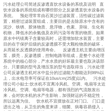
污水处理公司简述反渗透直饮水设备的系统及说明 直
饮水设备的系统组成有哪些部分之反渗透直饮水设备的
系统。 预处理常常由石英沙过滤装置，活性碳过滤装
置，精密过滤装置组成，主要目的是去除原水中含有的
泥沙、铁锈、胶体物质、悬浮物，色素、异味、生化有
机物，降低水的余氨值及农药污染等有害的物质。如果
原水中钙镁离子含量较高时，还需增加软水装置，主要
目的在于保护后级的反渗透膜不受大颗粒物质的破坏，
从而延长反透膜的使用寿命。 反渗透主机主要由增压
泵，膜壳，反渗透膜，控制电路等组成，是整个水处理
系统中的核心部分，产水水质的好坏最主要也取决该部
分。只要膜的型号及增压泵的型号选取得当，污水处理
公司反渗透主机对水中盐分的过滤能力都能达到99%以
上，出水电导率可保证在10us/cm(25度)以内。 污水处
理公司小贴士:饮水机不宜离冷风机、空调、电扇等太近
冷风机、空调、电扇等电器，都有强烈的气流散发出
来，会对饮水机的水产生影响，加强财运的不稳定性，
所以远离为佳。 饮水机不宜摆放在正对门口, 门口是
进出之地，从卫生的角度来讲，细菌、病毒容易侵入，