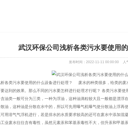
武汉环保公司浅析各类污水要使用的
发布时间：2022-11-11 00:00:00
人
浅析各类污水要使用的什么设备进行处理？ 废水的种类很多，给类的废
所要达到的效果。那么不同的污水要怎样进行处理才行呢？ 各类污水要使
中含油类一般可分为三类，一种为浮油，这种油滴粒较大且一般都是漂浮
分散油，这种油是分散在水中的，所以可先用曝气机曝气使分散油上浮再
以可用溶气气浮机进行，若是排水的水质要求较高的还可在废水中添加混
的工业废水往往含有毒性，虽然元素汞和苯基汞毒性不大，但升汞和甲基