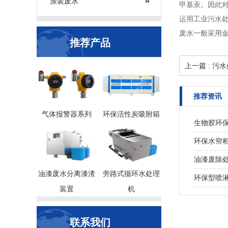
涂装废水
甲基汞。因此
运用工业污水
废水一般采用
推荐产品
上一篇 : 
推荐资讯
气体报警器系列
环保活性炭吸附箱
生物胶环
环保水帘柜 
油漆废除
油漆废水分离漆渣
旁路式循环水处理
环保型喷淋装
装置
机
联系我们