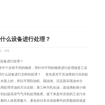
什么设备进行处理？
气：
149
水中个含有不同的物质，而针对不同的物质进行处理就是工业
用什么设备进行怎样的处理？ 首先是对于含油类的污水的处
在水面上的，所以可用刮油机、隔油池、沉淀器实现油水分
使用处理浮油的方法去除；第三种为乳化油，该油滴粒很小很
凝剂以提高溶气气浮机处理效果。接下来是对含汞的工业污水
汞都对人体危害极大，著名的日本水俣病事件的罪魁祸首就是