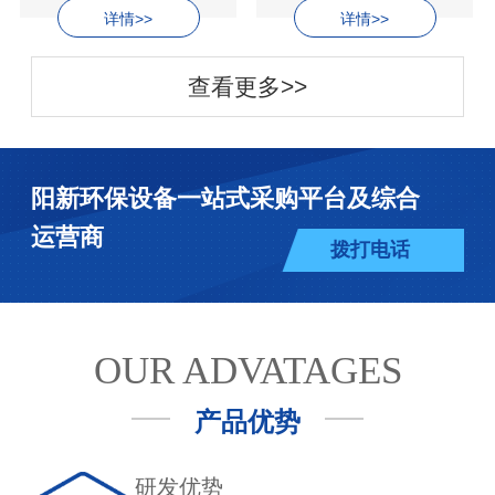
详情>>
详情>>
查看更多>>
阳新环保设备一站式采购平台及综合
运营商
拨打电话
OUR ADVATAGES
产品优势
研发优势