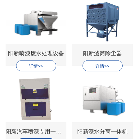
阳新喷漆废水处理设备
阳新滤筒除尘器
详情>>
详情>>
阳新汽车喷漆专用一体净化机
阳新漆水分离一体机