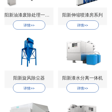
阳新油漆废除处理一体机 漆水分离脱水一体机
阳新伸缩喷漆房系列
详情>>
详情>>
阳新旋风除尘器
阳新漆水分离一体机
详情>>
详情>>