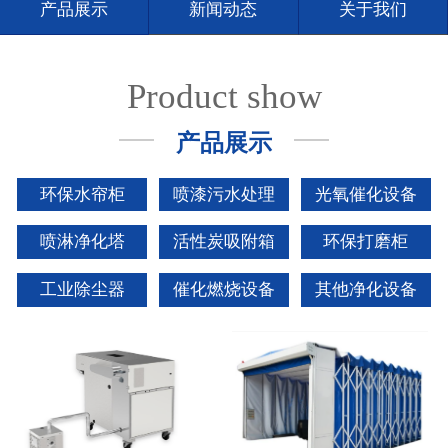
产品展示
新闻动态
关于我们
Product show
产品展示
环保水帘柜
喷漆污水处理
光氧催化设备
喷淋净化塔
活性炭吸附箱
环保打磨柜
工业除尘器
催化燃烧设备
其他净化设备