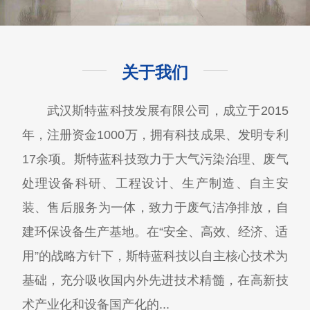
关于我们
武汉斯特蓝科技发展有限公司，成立于2015
年，注册资金1000万，拥有科技成果、发明专利
17余项。斯特蓝科技致力于大气污染治理、废气
处理设备科研、工程设计、生产制造、自主安
装、售后服务为一体，致力于废气洁净排放，自
建环保设备生产基地。在“安全、高效、经济、适
用”的战略方针下，斯特蓝科技以自主核心技术为
基础，充分吸收国内外先进技术精髓，在高新技
术产业化和设备国产化的...