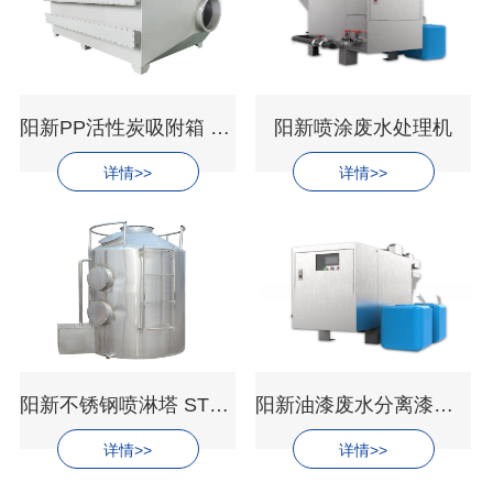
阳新PP活性炭吸附箱 STL-XFX-系列
阳新喷涂废水处理机
详情>>
详情>>
阳新不锈钢喷淋塔 STL-PL-系列
阳新油漆废水分离漆渣装置
详情>>
详情>>