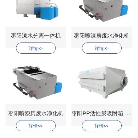
枣阳漆水分离一体机
枣阳喷漆房废水净化机
详情>>
详情>>
枣阳喷漆房废水净化机
枣阳PP活性炭吸附箱 STL-XFX-系列
详情>>
详情>>