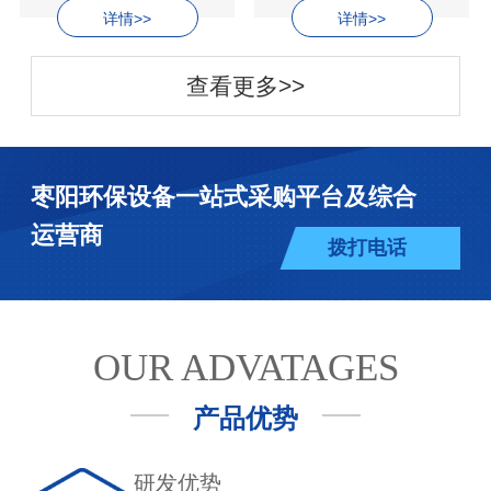
详情>>
详情>>
查看更多>>
枣阳环保设备一站式采购平台及综合
运营商
拨打电话
OUR ADVATAGES
产品优势
研发优势