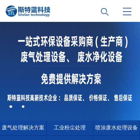
废气处理解决方案
工业粉尘处理
喷涂废水处理设备