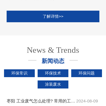
了解详情>>
News & Trends
新闻动态
环保常识
环保技术
环保问题
涂装废水
枣阳 工业废气怎么处理? 常用的工业废气处理设备有哪些?
2024-08-09